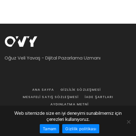
Oğuz Veli Yavaş - Dijital Pazarlama Uzmanı
ANA SAYFA
GIZLILIK SÖZLEŞMESI
MESAFELI SATIŞ SÖZLEŞMESI
İADE ŞARTLARI
AYDINLATMA METNI
Web sitemizde size en iyi deneyimi sunabilmemiz için
© 2026
Oğuz Veli Yavaş
. Her Hakkı Saklıdır.
çerezleri kullanıyoruz.
Tamam
Gizlilik politikası