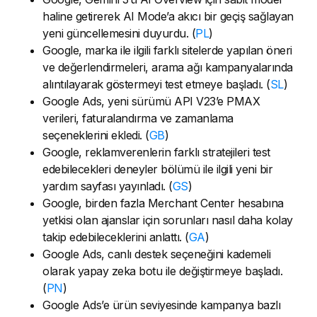
haline getirerek AI Mode’a akıcı bir geçiş sağlayan
yeni güncellemesini duyurdu. (
PL
)
Google, marka ile ilgili farklı sitelerde yapılan öneri
ve değerlendirmeleri, arama ağı kampanyalarında
alıntılayarak göstermeyi test etmeye başladı. (
SL
)
Google Ads, yeni sürümü API V23’e PMAX
verileri, faturalandırma ve zamanlama
seçeneklerini ekledi. (
GB
)
Google, reklamverenlerin farklı stratejileri test
edebilecekleri deneyler bölümü ile ilgili yeni bir
yardım sayfası yayınladı. (
GS
)
Google, birden fazla Merchant Center hesabına
yetkisi olan ajanslar için sorunları nasıl daha kolay
takip edebileceklerini anlattı. (
GA
)
Google Ads, canlı destek seçeneğini kademeli
olarak yapay zeka botu ile değiştirmeye başladı.
(
PN
)
Google Ads’e ürün seviyesinde kampanya bazlı