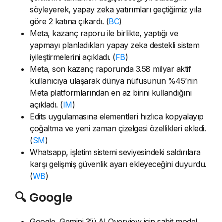
söyleyerek, yapay zeka yatırımları geçtiğimiz yıla
göre 2 katına çıkardı. (
BC
)
Meta, kazanç raporu ile birlikte, yaptığı ve
yapmayı planladıkları yapay zeka destekli sistem
iyileştirmelerini açıkladı. (
FB
)
Meta, son kazanç raporunda 3.58 milyar aktif
kullanıcıya ulaşarak dünya nüfusunun %45’nin
Meta platformlarından en az birini kullandığını
açıkladı. (
IM
)
Edits uygulamasına elementleri hızlıca kopyalayıp
çoğaltma ve yeni zaman çizelgesi özellikleri ekledi.
(
SM
)
Whatsapp, işletim sistemi seviyesindeki saldırılara
karşı gelişmiş güvenlik ayarı ekleyeceğini duyurdu.
(
WB
)
🔍 Google
Google, Gemini 3’ü AI Overview için sabit model