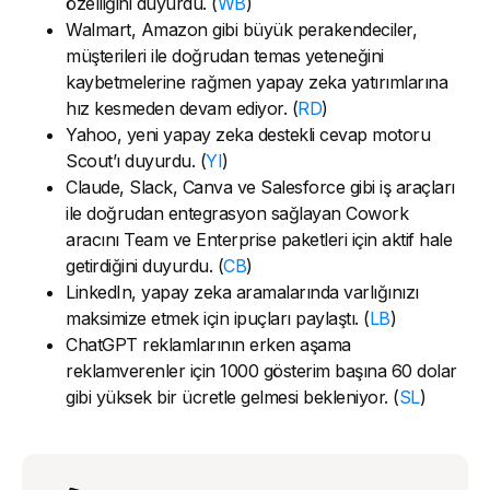
özelliğini duyurdu. (
WB
)
Walmart, Amazon gibi büyük perakendeciler,
müşterileri ile doğrudan temas yeteneğini
kaybetmelerine rağmen yapay zeka yatırımlarına
hız kesmeden devam ediyor. (
RD
)
Yahoo, yeni yapay zeka destekli cevap motoru
Scout’ı duyurdu. (
YI
)
Claude, Slack, Canva ve Salesforce gibi iş araçları
ile doğrudan entegrasyon sağlayan Cowork
aracını Team ve Enterprise paketleri için aktif hale
getirdiğini duyurdu. (
CB
)
LinkedIn, yapay zeka aramalarında varlığınızı
maksimize etmek için ipuçları paylaştı. (
LB
)
ChatGPT reklamlarının erken aşama
reklamverenler için 1000 gösterim başına 60 dolar
gibi yüksek bir ücretle gelmesi bekleniyor. (
SL
)