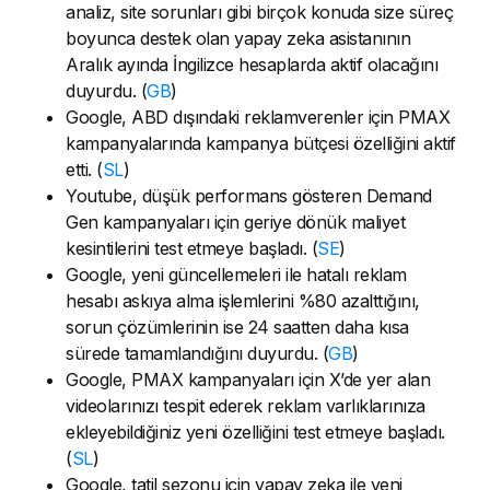
analiz, site sorunları gibi birçok konuda size süreç
boyunca destek olan yapay zeka asistanının
Aralık ayında İngilizce hesaplarda aktif olacağını
duyurdu. (
GB
)
Google, ABD dışındaki reklamverenler için PMAX
kampanyalarında kampanya bütçesi özelliğini aktif
etti. (
SL
)
Youtube, düşük performans gösteren Demand
Gen kampanyaları için geriye dönük maliyet
kesintilerini test etmeye başladı. (
SE
)
Google, yeni güncellemeleri ile hatalı reklam
hesabı askıya alma işlemlerini %80 azalttığını,
sorun çözümlerinin ise 24 saatten daha kısa
sürede tamamlandığını duyurdu. (
GB
)
Google, PMAX kampanyaları için X’de yer alan
videolarınızı tespit ederek reklam varlıklarınıza
ekleyebildiğiniz yeni özelliğini test etmeye başladı.
(
SL
)
Google, tatil sezonu için yapay zeka ile yeni