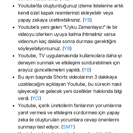
Youtube’da oluşturduğunuz izleme listelerine artık
kendi özel kapak resimlerinizi ekleyebilir veya
yapay zekaya ürettirebilirsiniz. (
YB
)
Youtube’a yeni gelen “Uyku Zamanlayıcı” ile bir
videoyu izlerken uyuya kalma ihtimaliniz varsa
videonun kaç dakika sonra durması gerektiğini
söyleyebiliyorsunuz. (
YB
)
Youtube, TV uygulamasında kullanıcılara daha iyi
deneyim sunmak ve etkileşimi sürdürebilmek için
arayüz güncellemeleri yapıldı. (
YB
)
Bu ayın başında Shorts videolarının 3 dakikaya
uzatılacağını açıklayan Youtube, bu sürecin nasıl
işleyeceği ve gelecek yeni özellikler hakkında bilgi
verdi. (
YCI
)
Youtube, içerik üreticilerin fanlarının yorumlarına
yanıt vermesi ve etkileşimi sürdürmesi için yapay
zeka ile oluşturulan yorumlara cevap önerilerini
sunmayı test ediyor. (
SMT
)