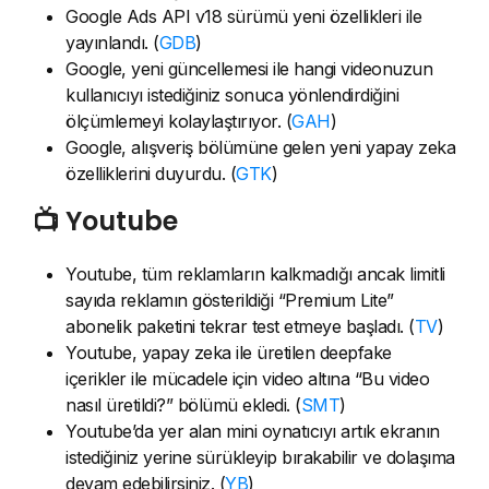
Google Ads API v18 sürümü yeni özellikleri ile
yayınlandı. (
GDB
)
Google, yeni güncellemesi ile hangi videonuzun
kullanıcıyı istediğiniz sonuca yönlendirdiğini
ölçümlemeyi kolaylaştırıyor. (
GAH
)
Google, alışveriş bölümüne gelen yeni yapay zeka
özelliklerini duyurdu. (
GTK
)
📺 Youtube
Youtube, tüm reklamların kalkmadığı ancak limitli
sayıda reklamın gösterildiği “Premium Lite”
abonelik paketini tekrar test etmeye başladı. (
TV
)
Youtube, yapay zeka ile üretilen deepfake
içerikler ile mücadele için video altına “Bu video
nasıl üretildi?” bölümü ekledi. (
SMT
)
Youtube’da yer alan mini oynatıcıyı artık ekranın
istediğiniz yerine sürükleyip bırakabilir ve dolaşıma
devam edebilirsiniz. (
YB
)