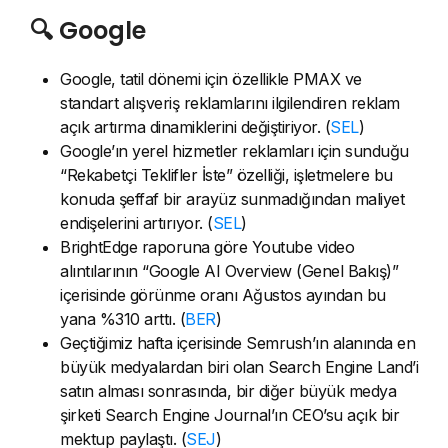
🔍 Google
Google, tatil dönemi için özellikle PMAX ve
standart alışveriş reklamlarını ilgilendiren reklam
açık artırma dinamiklerini değiştiriyor. (
SEL
)
Google’ın yerel hizmetler reklamları için sunduğu
“Rekabetçi Teklifler İste” özelliği, işletmelere bu
konuda şeffaf bir arayüz sunmadığından maliyet
endişelerini artırıyor. (
SEL
)
BrightEdge raporuna göre Youtube video
alıntılarının “Google AI Overview (Genel Bakış)”
içerisinde görünme oranı Ağustos ayından bu
yana %310 arttı. (
BER
)
Geçtiğimiz hafta içerisinde Semrush’ın alanında en
büyük medyalardan biri olan Search Engine Land’i
satın alması sonrasında, bir diğer büyük medya
şirketi Search Engine Journal’ın CEO’su açık bir
mektup paylaştı. (
SEJ
)