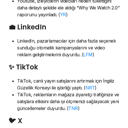
Youtube, izleyicilerin videoları neden tükettiğini
daha detaylı şekilde ele aldığı “Why We Watch 2.0”
raporunu yayınladı. (
YR
)
💼 LinkedIn
LinkedIn, pazarlamacılar için daha fazla seçenek
sunduğu otomatik kampanyalarını ve video
reklam geliştirmelerini duyurdu. (
LFM
)
✨ TikTok
TikTok, canlı yayın satışlarını artırmak için İngiliz
Güzellik Konseyi ile işbirliği yaptı. (
NRT
)
TikTok, reklamların mağaza ziyaretçi trafiğinize ve
satışlara etkisini daha iyi ölçmenizi sağlayacak yeni
güncellemeler duyurdu. (
TNR
)
🐦 X