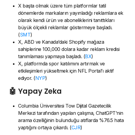
X başta olmak üzere tüm platformlar tatil
dönemlerde markaların yayınladığı reklamlara ek
olarak kendi ürün ve aboneliklerini tanıttıkları
büyük ölçekli reklamlar göstermeye başladı.
(
SMT
)
X, ABD ve Kanada’daki Shopify mağaza
sahiplerine 100,000 dolara kadar reklam kredisi
tanımlaması yapmaya başladı. (
BX
)
X, platformda spor katılımını artırmak ve
etkileşimleri yükseltmek için NFL Portal’ı aktif
ediyor. (
NYP
)
🤖 Yapay Zeka
Columbia Üniversitesi Tow Dijital Gazetecilik
Merkezi tarafından yapılan çalışma, ChatGPT’nin
arama özelliğinin bulunduğu atıflarda %76.5 hata
yaptığını ortaya çıkardı. (
CJR
)