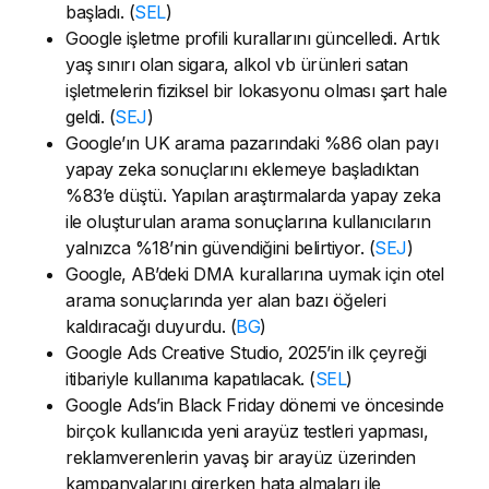
başladı. (
SEL
)
Google işletme profili kurallarını güncelledi. Artık
yaş sınırı olan sigara, alkol vb ürünleri satan
işletmelerin fiziksel bir lokasyonu olması şart hale
geldi. (
SEJ
)
Google’ın UK arama pazarındaki %86 olan payı
yapay zeka sonuçlarını eklemeye başladıktan
%83’e düştü. Yapılan araştırmalarda yapay zeka
ile oluşturulan arama sonuçlarına kullanıcıların
yalnızca %18’nin güvendiğini belirtiyor. (
SEJ
)
Google, AB’deki DMA kurallarına uymak için otel
arama sonuçlarında yer alan bazı öğeleri
kaldıracağı duyurdu. (
BG
)
Google Ads Creative Studio, 2025’in ilk çeyreği
itibariyle kullanıma kapatılacak. (
SEL
)
Google Ads’in Black Friday dönemi ve öncesinde
birçok kullanıcıda yeni arayüz testleri yapması,
reklamverenlerin yavaş bir arayüz üzerinden
kampanyalarını girerken hata almaları ile