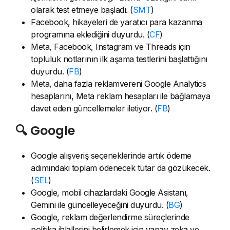
olarak test etmeye başladı. (
SMT
)
Facebook, hikayeleri de yaratıcı para kazanma
programına eklediğini duyurdu. (
CF
)
Meta, Facebook, Instagram ve Threads için
topluluk notlarının ilk aşama testlerini başlattığını
duyurdu. (
FB
)
Meta, daha fazla reklamvereni Google Analytics
hesaplarını, Meta reklam hesapları ile bağlamaya
davet eden güncellemeler iletiyor. (
FB
)
🔍 Google
Google alışveriş seçeneklerinde artık ödeme
adımındaki toplam ödenecek tutar da gözükecek.
(
SEL
)
Google, mobil cihazlardaki Google Asistanı,
Gemini ile güncelleyeceğini duyurdu. (
BG
)
Google, reklam değerlendirme süreçlerinde
politika ihlallerini belirlemek için yapay zeka ve