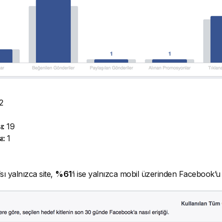
2
ı:
19
ı:
1
‘sı yalnızca site,
%61
‘i ise yalnızca mobil üzerinden Facebook’u 