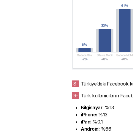
8-
Türkiye’deki Facebook ku
9-
Türk kullanıcıların Facebo
Bilgisayar:
%13
iPhone:
%13
iPad:
%0.1
Android:
%66