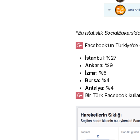
*Bu istatistik SocialBakers’da
5-
Facebook’un Türkiye’de en 
İstanbul:
%27
Ankara:
%9
İzmir:
%6
Bursa:
%4
Antalya:
%4
6-
Bir Türk Facebook kullanıc