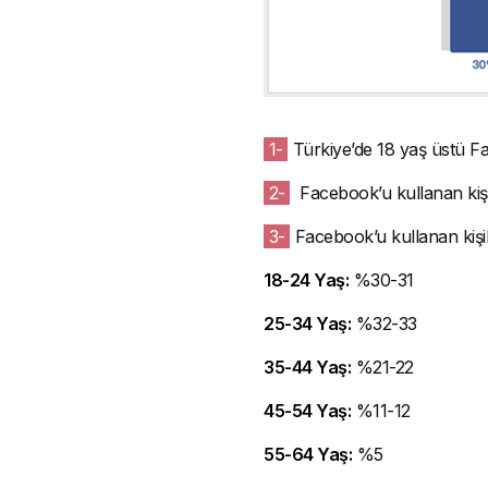
1-
Türkiye’de 18 yaş üstü Fa
2-
Facebook’u kullanan kişi
3-
Facebook’u kullanan kişile
18-24 Yaş:
%30-31
25-34 Yaş:
%32-33
35-44 Yaş:
%21-22
45-54 Yaş:
%11-12
55-64 Yaş:
%5