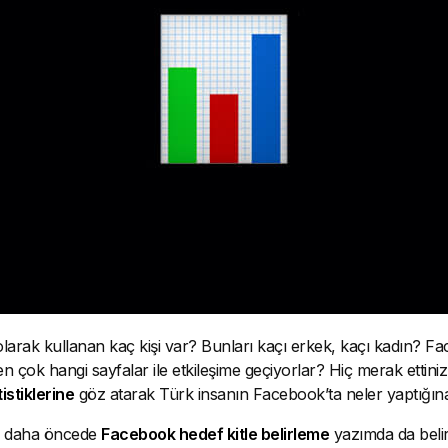
olarak kullanan kaç kişi var? Bunları kaçı erkek, kaçı kadın? F
en çok hangi sayfalar ile etkileşime geçiyorlar? Hiç merak ettiniz
istiklerine
göz atarak Türk insanın Facebook’ta neler yaptığına
ler daha öncede
Facebook hedef kitle belirleme
yazımda da belir