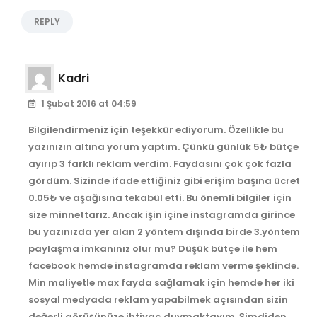
REPLY
Kadri
1 Şubat 2016 at 04:59
Bilgilendirmeniz için teşekkür ediyorum. Özellikle bu
yazınızın altına yorum yaptım. Çünkü günlük 5₺ bütçe
ayırıp 3 farklı reklam verdim. Faydasını çok çok fazla
gördüm. Sizinde ifade ettiğiniz gibi erişim başına ücret
0.05₺ ve aşağısına tekabül etti. Bu önemli bilgiler için
size minnettarız. Ancak işin içine instagramda girince
bu yazınızda yer alan 2 yöntem dışında birde 3.yöntem
paylaşma imkanınız olur mu? Düşük bütçe ile hem
facebook hemde instagramda reklam verme şeklinde.
Min maliyetle max fayda sağlamak için hemde her iki
sosyal medyada reklam yapabilmek açısından sizin
değerli görüşünüze ihtiyaç duymaktayım. Şimdiden