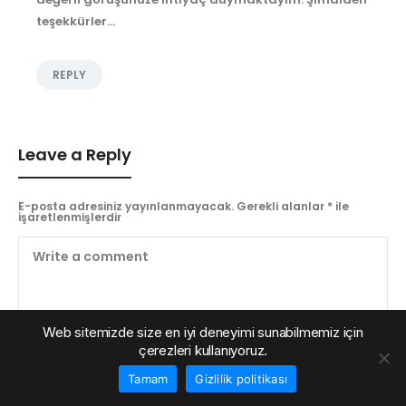
teşekkürler…
REPLY
Leave a Reply
E-posta adresiniz yayınlanmayacak.
Gerekli alanlar
*
ile
işaretlenmişlerdir
Web sitemizde size en iyi deneyimi sunabilmemiz için
çerezleri kullanıyoruz.
Tamam
Gizlilik politikası