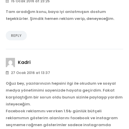
15 Ocak 2016 at 23:25
Tam aradığım konu, baya iyi anlatmışsın dostum
teşekkürler. Şimdik hemen reklam verip, deneyeceğim.
REPLY
Kadri
27 Ocak 2016 at 13:37
Oğuz bey, yazılarınızın hepsini ilgi ile okudum ve sosyal
medya yönetimimi sayenizde hayata geçirdim. Fakat
karşılaştığım bir sorun oldu bunun sizinle paylaşıp yardım
isteyeceğim.
Facebook reklamını verırken 1.5₺ günlük bütçeli
reklamımın gösterim alanlarını facebook ve instagram
seçmeme rağmen gösterimler sadece instagramda