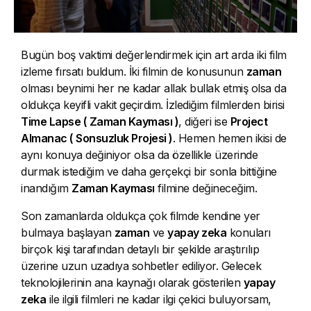
Bugün boş vaktimi değerlendirmek için art arda iki film
izleme fırsatı buldum. İki filmin de konusunun
zaman
olması beynimi her ne kadar allak bullak etmiş olsa da
oldukça keyifli vakit geçirdim. İzlediğim filmlerden birisi
Time Lapse ( Zaman Kayması )
, diğeri ise
Project
Almanac ( Sonsuzluk Projesi )
. Hemen hemen ikisi de
aynı konuya değiniyor olsa da özellikle üzerinde
durmak istediğim ve daha gerçekçi bir sonla bittiğine
inandığım
Zaman Kayması
filmine değineceğim.
Son zamanlarda oldukça çok filmde kendine yer
bulmaya başlayan
zaman
ve
yapay zeka
konuları
birçok kişi tarafından detaylı bir şekilde araştırılıp
üzerine uzun uzadıya sohbetler ediliyor. Gelecek
teknolojilerinin ana kaynağı olarak gösterilen
yapay
zeka
ile ilgili filmleri ne kadar ilgi çekici buluyorsam,