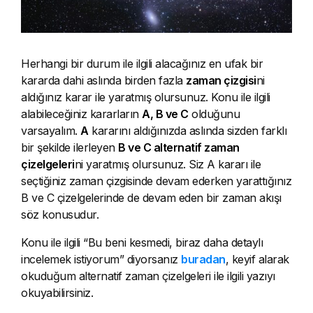
Herhangi bir durum ile ilgili alacağınız en ufak bir
kararda dahi aslında birden fazla
zaman çizgisi
ni
aldığınız karar ile yaratmış olursunuz. Konu ile ilgili
alabileceğiniz kararların
A, B ve C
olduğunu
varsayalım.
A
kararını aldığınızda aslında sizden farklı
bir şekilde ilerleyen
B ve C alternatif zaman
çizelgeleri
ni yaratmış olursunuz. Siz A kararı ile
seçtiğiniz zaman çizgisinde devam ederken yarattığınız
B ve C çizelgelerinde de devam eden bir zaman akışı
söz konusudur.
Konu ile ilgili “Bu beni kesmedi, biraz daha detaylı
incelemek istiyorum” diyorsanız
buradan
, keyif alarak
okuduğum alternatif zaman çizelgeleri ile ilgili yazıyı
okuyabilirsiniz.