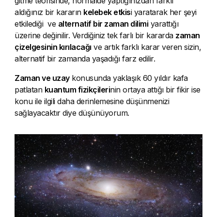
gitme teorisinde, normalde yaptığınızdan farklı
aldığınız bir kararın
kelebek etkis
i yaratarak her şeyi
etkilediği ve
alternatif bir zaman dilimi
yarattığı
üzerine değinilir. Verdiğiniz tek farlı bir kararda
zaman
çizelgesinin kırılacağı
ve artık farklı karar veren sizin,
alternatif bir zamanda yaşadığı farz edilir.
Zaman ve uzay
konusunda yaklaşık 60 yıldır kafa
patlatan
kuantum fizikçileri
nin ortaya attığı bir fikir ise
konu ile ilgili daha derinlemesine düşünmenizi
sağlayacaktır diye düşünüyorum.