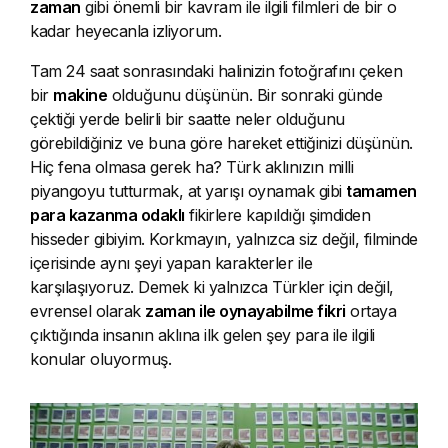
zaman
gibi önemli bir kavram ile ilgili filmleri de bir o
kadar heyecanla izliyorum.
Tam 24 saat sonrasındaki halinizin fotoğrafını çeken
bir
makine
olduğunu düşünün. Bir sonraki günde
çektiği yerde belirli bir saatte neler olduğunu
görebildiğiniz ve buna göre hareket ettiğinizi düşünün.
Hiç fena olmasa gerek ha? Türk aklınızın milli
piyangoyu tutturmak, at yarışı oynamak gibi
tamamen
para kazanma odaklı
fikirlere kapıldığı şimdiden
hisseder gibiyim. Korkmayın, yalnızca siz değil, filminde
içerisinde aynı şeyi yapan karakterler ile
karşılaşıyoruz. Demek ki yalnızca Türkler için değil,
evrensel olarak
zaman ile oynayabilme fikri
ortaya
çıktığında insanın aklına ilk gelen şey para ile ilgili
konular oluyormuş.