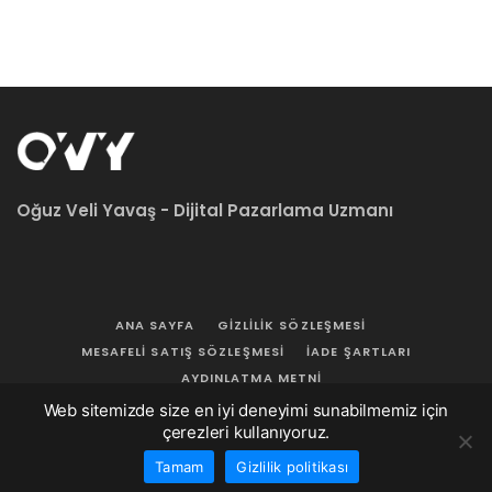
Oğuz Veli Yavaş - Dijital Pazarlama Uzmanı
ANA SAYFA
GIZLILIK SÖZLEŞMESI
MESAFELI SATIŞ SÖZLEŞMESI
İADE ŞARTLARI
AYDINLATMA METNI
Web sitemizde size en iyi deneyimi sunabilmemiz için
© 2026
Oğuz Veli Yavaş
. Her Hakkı Saklıdır.
çerezleri kullanıyoruz.
Tamam
Gizlilik politikası